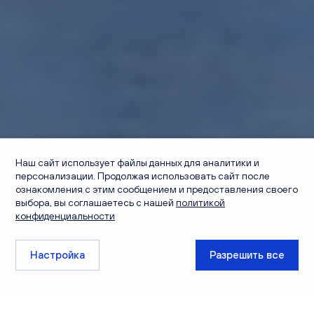
Дом
Наш сайт использует файлы данных для аналитики и
персонализации. Продолжая использовать сайт после
Прибрежный, д. 6
ознакомления с этим сообщением и предоставления своего
(2 очередь)
Утепленная
выбора, вы соглашаетесь с нашей
политикой
конфиденциальности
Комфорт
Сдан
панель
Класс
Срок сдачи
Тип дома
Настройка
Закрыть галерею
Разрешить все