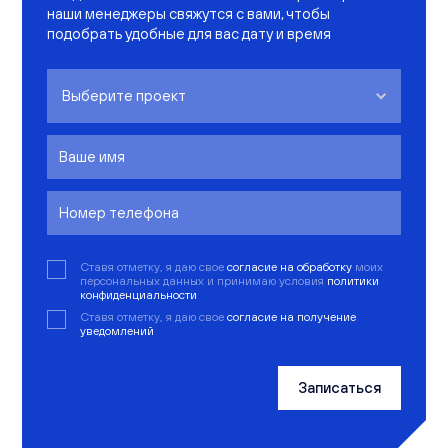
наши менеджеры свяжутся с вами, чтобы
подобрать удобные для вас дату и время
Чистые пруды
Лайф
РИВЕР ПАРК
Видный
Ставя отметку, я даю свое
согласие на обработку
моих
персональных данных и принимаю условия
политики
Сити Парк
конфиденциальности
Ставя отметку, я даю свое
согласие на получение
уведомлений
Записаться