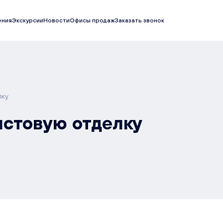
ения
Экскурсии
Новости
Офисы продаж
Заказать звонок
лку
истовую отделку