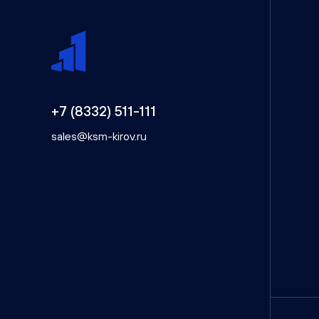
Семейная ипотека от 4,5%
Базовая ипотека от 15,7%
+7 (8332) 511-111
sales@ksm-kirov.ru