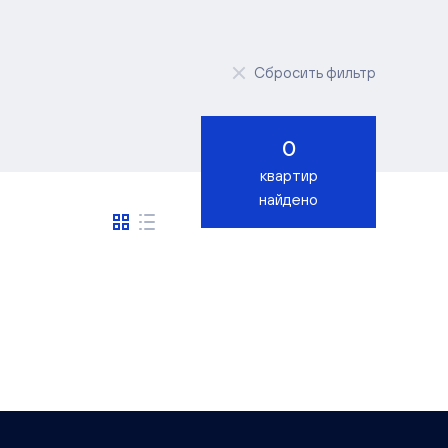
Сбросить фильтр
Любая
0
Дом сдан
квартир
найдено
2026
2027
2028
джии
Просторная кухня-гостиная
лок 3 м
Комфорт-класс