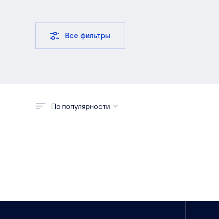
Все
Лайф
Все фильтры
Чистые пруды
РИВЕР ПАРК
Сити Парк
Видный
По популярности
Все
Вс
По популярности
Кешбэк Карта новосёла
Ке
По возрастанию цены
Угловая
Гардеробная
Два санузла
до -30% на чистовую отделку
Пр
По убыванию цены
Зоны хранения
Большая лоджия
Рассрочка от КСМ
Кв
По возрастанию площади
Сдача раньше срока
Дом сдан
Приведи друга
По убыванию площади
Квартирный обмен