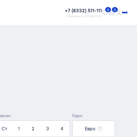
+7 (8332) 511-111
0
0
Ежедневно с 9:00 до 19:00
омнат
Евро
Ст
1
2
3
4
Евро