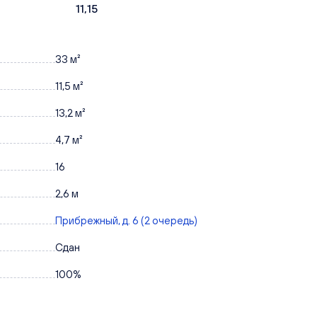
11,15
33 м²
11,5 м²
13,2 м²
4,7 м²
16
2,6 м
Прибрежный, д. 6 (2 очередь)
Сдан
100%