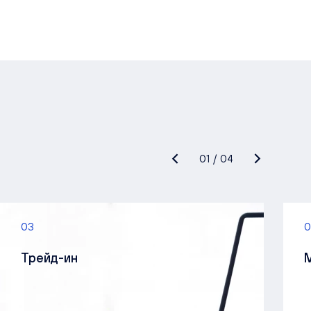
01
/
04
03
0
Трейд-ин