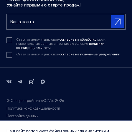
Узнайте первыми о старте продаж!
Ставя отметку, я даю свое
согласие на обработку
моих
персональных данных и принимаю условия
политики
конфиденциальности
Ставя отметку, я даю свое
согласие на получение уведомлений
® Спецзастройщик «КСМ», 2026
Политика конфиденциальности
Настройка данных
Вся информация носит справочный характер и не является публичной
Наш сайт использует файлы данных для аналитики и