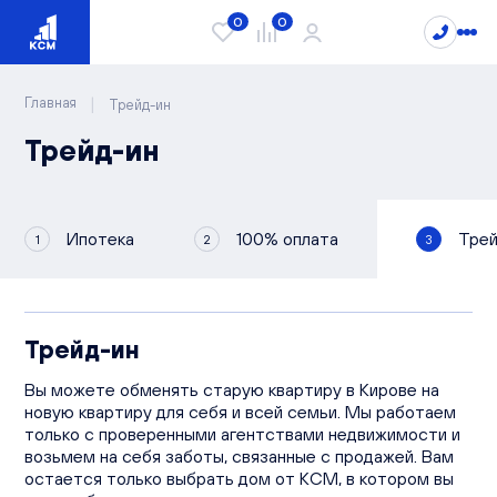
0
0
|
Главная
Трейд-ин
Трейд-ин
Проекты
Квартиры
Сити Парк
Ипотека
100% оплата
Трей
1
2
3
Видный
Студии
Лайф
Каталог квартир
1-комнатные
РИВЕР ПАРК
2-комнатные
Чистые пруды
Трейд-ин
3-комнатные
О компании
Новости
Вы можете обменять старую квартиру в Кирове на
4-комнатные
новую квартиру для себя и всей семьи. Мы работаем
Блог
Спецпредложения
5-комнатные
только с проверенными агентствами недвижимости и
Документы
Варианты отделки
возьмем на себя заботы, связанные с продажей. Вам
остается только выбрать дом от КСМ, в котором вы
Способы покупки
Вопрос/ответ