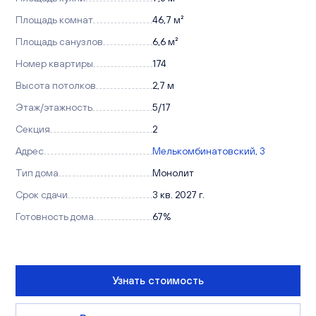
Площадь комнат
46,7 м²
Площадь санузлов
6,6 м²
Номер квартиры
174
Высота потолков
2,7 м
Этаж/этажность
5/17
Секция
2
Адрес
Мелькомбинатовский, 3
Тип дома
Монолит
Срок сдачи
3 кв. 2027 г.
Готовность дома
67%
Узнать стоимость