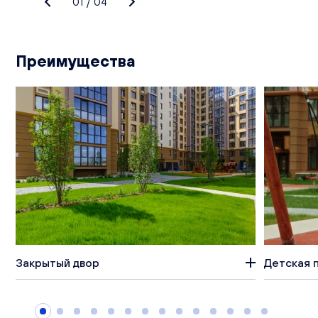
01
/
04
Преимущества
Закрытый двор
Детская 