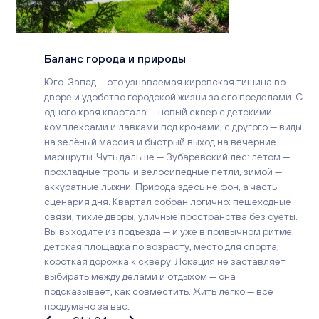
Баланс города и природы
Юго-Запад — это узнаваемая кировская тишина во
дворе и удобство городской жизни за его пределами. С
одного края квартала — новый сквер с детскими
комплексами и лавками под кронами, с другого — виды
на зелёный массив и быстрый выход на вечерние
маршруты. Чуть дальше — Зубаревский лес: летом —
прохладные тропы и велосипедные петли, зимой —
аккуратные лыжни. Природа здесь не фон, а часть
сценария дня. Квартал собран логично: пешеходные
связи, тихие дворы, уличные пространства без суеты.
Вы выходите из подъезда — и уже в привычном ритме:
детская площадка по возрасту, место для спорта,
короткая дорожка к скверу. Локация не заставляет
выбирать между делами и отдыхом — она
подсказывает, как совместить. Жить легко — всё
продумано за вас.