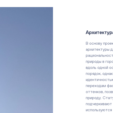
Архитектур
В основу прое
архитектуры д
рациональност
природы в гор
вдоль одной о
порядок, одна
идентичностью
переходам фас
оттенков, поз
природу. Стат
подчеркивают 
используются