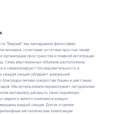
а
кта “Видный” мы закладывали философию
ля человека: сочетание эстетики простых линий,
и организации пространства и плавной интеграции
од. Семь вертикальных объемов расположены
си и символизируют последовательность и
ко каждая секция обладает уникальной
 благодаря легким поворотам башен и цветовым
адов. Мы использовали керамогранит натуральных
воляя материалу раскрыть свою подлинную
ус видного жилого комплекса изящно
вершины каждой секции. Для их отделки
 рельефные металлические композиции