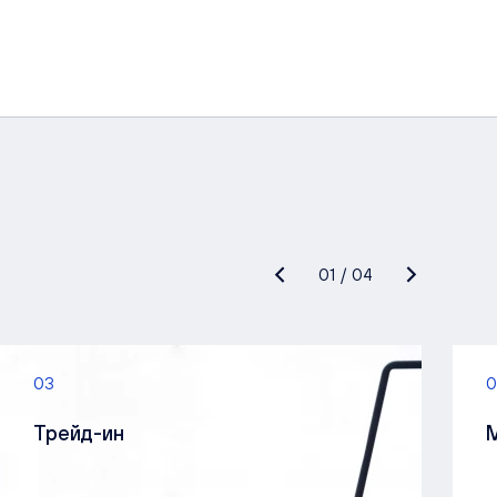
01
/
04
03
0
Трейд-ин