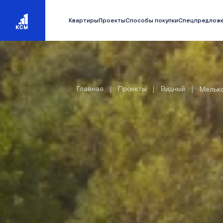
Квартиры
Проекты
Способы покупки
Спецпредлож
|
|
|
Главная
Проекты
Видный
Мелько