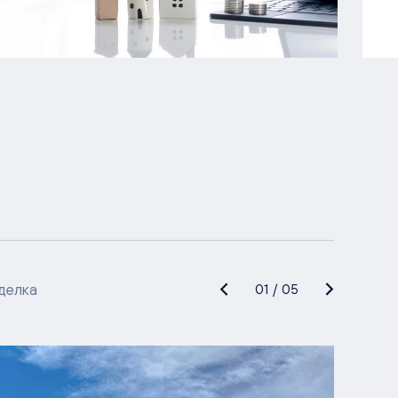
делка
01
/
05