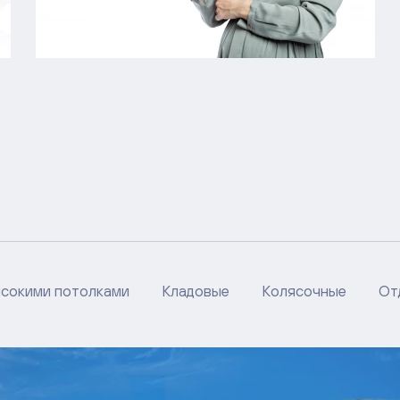
ысокими потолками
Кладовые
Колясочные
От