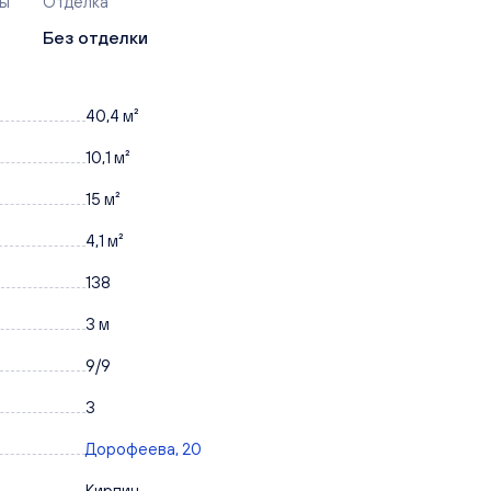
ры
Отделка
Без отделки
40,4 м²
10,1 м²
15 м²
4,1 м²
138
3 м
9/9
3
Дорофеева, 20
Кирпич