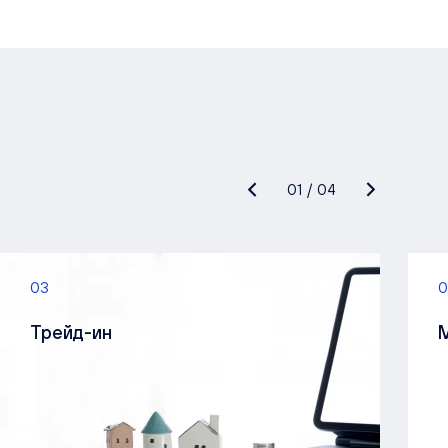
01
/
04
03
0
Трейд-ин