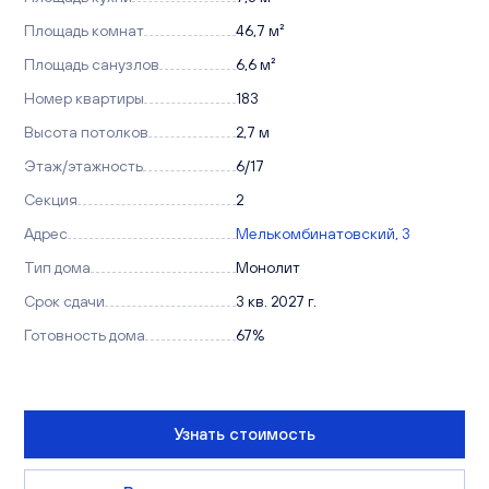
Площадь комнат
46,7 м²
Площадь санузлов
6,6 м²
Номер квартиры
183
Высота потолков
2,7 м
Этаж/этажность
6/17
Секция
2
Адрес
Мелькомбинатовский, 3
Тип дома
Монолит
Срок сдачи
3 кв. 2027 г.
Готовность дома
67%
Узнать стоимость