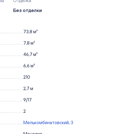
ры
Отделка
Без отделки
73,8 м²
7,8 м²
46,7 м²
6,6 м²
210
2,7 м
9/17
2
Мелькомбинатовский, 3
Монолит