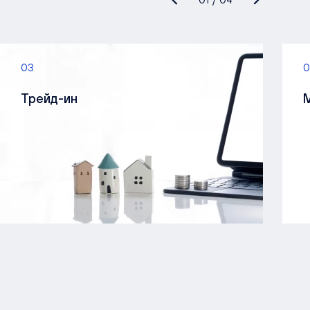
03
0
Трейд-ин