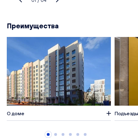
01
/
04
Преимущества
О доме
Подъезды