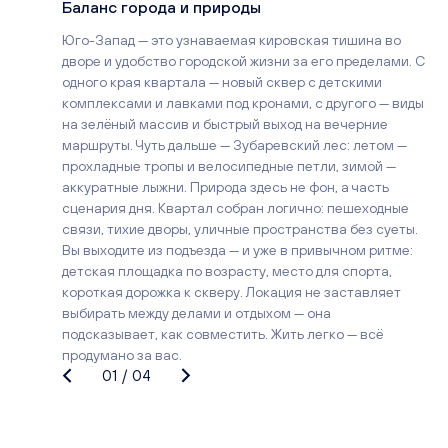
Баланс города и природы
Юго-Запад — это узнаваемая кировская тишина во
дворе и удобство городской жизни за его пределами. С
одного края квартала — новый сквер с детскими
комплексами и лавками под кронами, с другого — виды
на зелёный массив и быстрый выход на вечерние
маршруты. Чуть дальше — Зубаревский лес: летом —
прохладные тропы и велосипедные петли, зимой —
аккуратные лыжни. Природа здесь не фон, а часть
сценария дня. Квартал собран логично: пешеходные
связи, тихие дворы, уличные пространства без суеты.
Вы выходите из подъезда — и уже в привычном ритме:
детская площадка по возрасту, место для спорта,
короткая дорожка к скверу. Локация не заставляет
выбирать между делами и отдыхом — она
подсказывает, как совместить. Жить легко — всё
продумано за вас.
01
/
04