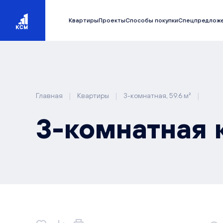
Квартиры
Проекты
Способы покупки
Спецпредлож
|
|
|
Главная
Квартиры
3-комнатная, 59.6 м²
3-комнатная к