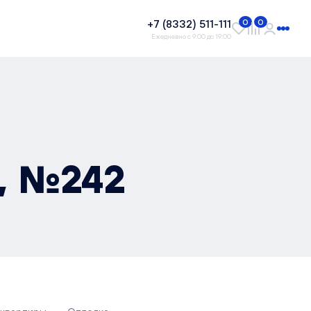
+7 (8332) 511-111
0
0
Ежедневно с 9:00 до 19:00
², №242