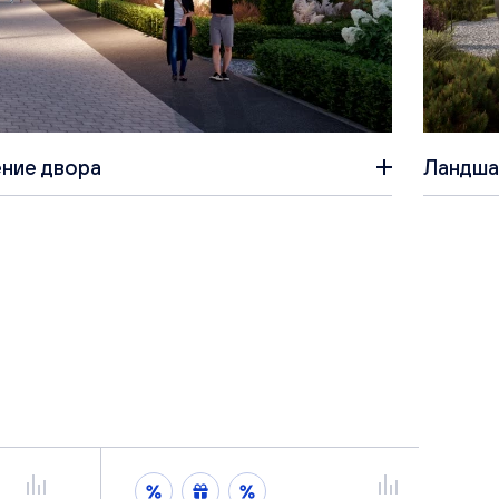
ние двора
Ландша