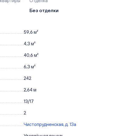
 квартиры
Отделка
Без отделки
59,6 м²
4,3 м²
40,6 м²
6,3 м²
242
2,64 м
13/17
2
Чистопрудненская, д. 13а
Утеплённая панель