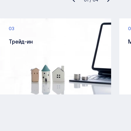
03
0
Трейд-ин