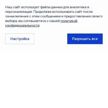
Наш сайт использует файлы данных для аналитики и
персонализации. Продолжая использовать сайт после
Чистопрудненская,
ознакомления с этим сообщением и предоставления своего
д. 13а
Утеплённая
выбора, вы соглашаетесь с нашей
политикой
конфиденциальности
Комфорт
II кв. 2027 г.
панель
Класс
Срок сдачи
Тип дома
Настройка
Закрыть галерею
Разрешить все
О доме
Планировки
Инфраструктура
Новости
От
Безопасный двор
Просторный двор спроектирован таким образом, чтобы
здесь могли с удовольствием проводить время как дети,
так и взрослые. В зоне спокойного отдыха можно будет
покачаться на подвесных качелях или почитать книгу в