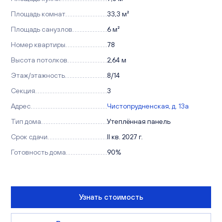
Площадь комнат
33,3 м²
Площадь санузлов
6 м²
Номер квартиры
78
Высота потолков
2,64 м
Этаж/этажность
8/14
Секция
3
Адрес
Чистопрудненская, д. 13а
Тип дома
Утеплённая панель
Срок сдачи
II кв. 2027 г.
Готовность дома
90%
Узнать стоимость