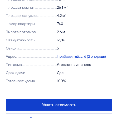
Площадь комнат
26,1 м²
Площадь санузлов
4,2 м²
Номер квартиры
740
Высота потолков
2,6 м
Этаж/этажность
16/16
Секция
5
Адрес
Прибрежный, д. 6 (2 очередь)
Тип дома
Утепленная панель
Срок сдачи
Сдан
Готовность дома
100%
Узнать стоимость