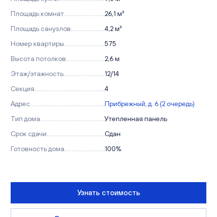
Площадь комнат
26,1 м²
Площадь санузлов
4,2 м²
Номер квартиры
575
Высота потолков
2,6 м
Этаж/этажность
12/14
Секция
4
Адрес
Прибрежный, д. 6 (2 очередь)
Тип дома
Утепленная панель
Срок сдачи
Сдан
Готовность дома
100%
Узнать стоимость