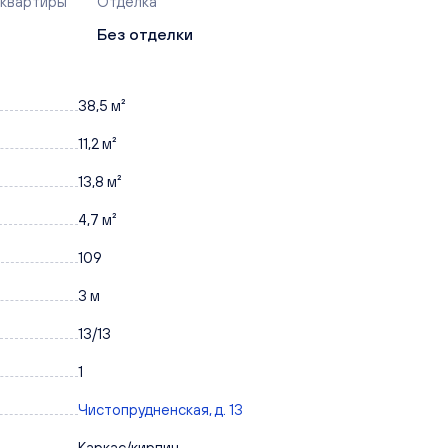
 квартиры
Отделка
Без отделки
38,5 м²
11,2 м²
13,8 м²
4,7 м²
109
3 м
13/13
1
Чистопрудненская, д. 13
Каркас/кирпич