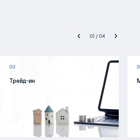
01
/
04
03
0
Трейд-ин