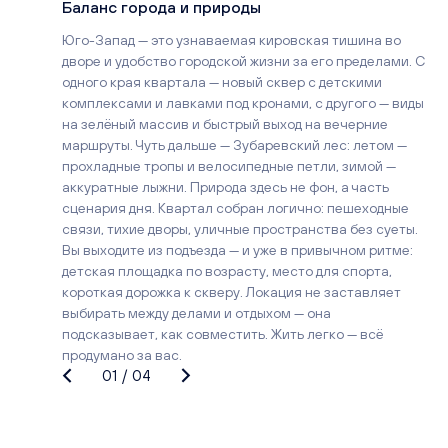
Баланс города и природы
Юго-Запад — это узнаваемая кировская тишина во
дворе и удобство городской жизни за его пределами. С
одного края квартала — новый сквер с детскими
комплексами и лавками под кронами, с другого — виды
на зелёный массив и быстрый выход на вечерние
маршруты. Чуть дальше — Зубаревский лес: летом —
прохладные тропы и велосипедные петли, зимой —
аккуратные лыжни. Природа здесь не фон, а часть
сценария дня. Квартал собран логично: пешеходные
связи, тихие дворы, уличные пространства без суеты.
Вы выходите из подъезда — и уже в привычном ритме:
детская площадка по возрасту, место для спорта,
короткая дорожка к скверу. Локация не заставляет
выбирать между делами и отдыхом — она
подсказывает, как совместить. Жить легко — всё
продумано за вас.
01
/
04