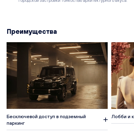
городской застройки тонкостью архитектурного вкуса.
Преимущества
Бесключевой доступ в подземный
Лобби и 
паркинг