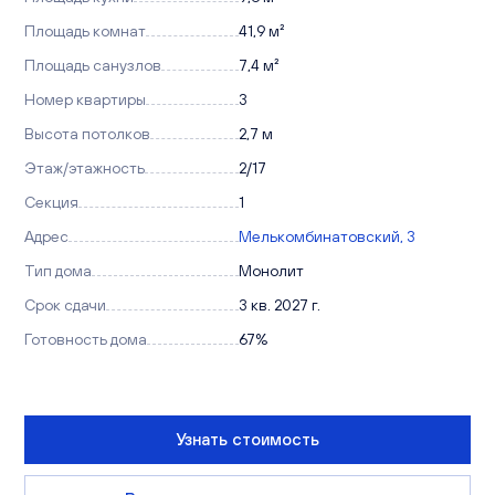
Площадь комнат
41,9 м²
Площадь санузлов
7,4 м²
Номер квартиры
3
Высота потолков
2,7 м
Этаж/этажность
2/17
Секция
1
Адрес
Мелькомбинатовский, 3
Тип дома
Монолит
Срок сдачи
3 кв. 2027 г.
Готовность дома
67%
Узнать стоимость