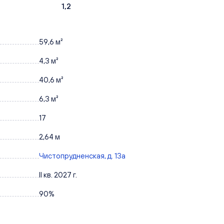
1,2
59,6 м²
4,3 м²
40,6 м²
6,3 м²
17
2,64 м
Чистопрудненская, д. 13а
II кв. 2027 г.
90%