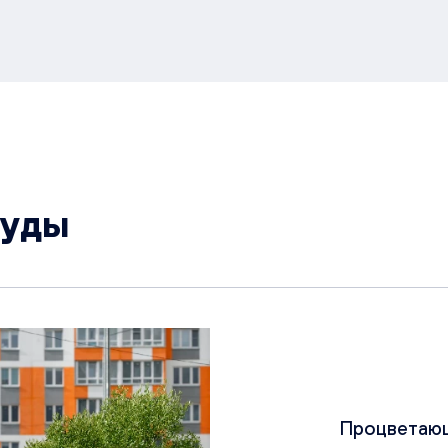
руды
Процветаю