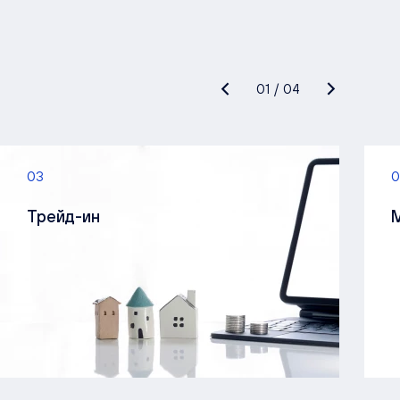
01
/
04
03
0
Трейд-ин