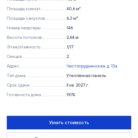
Площадь комнат
40,6 м²
Площадь санузлов
6,3 м²
Номер квартиры
146
Высота потолков
2,64 м
Этаж/этажность
1/17
Секция
2
Адрес
Чистопрудненская, д. 13а
Тип дома
Утеплённая панель
Срок сдачи
II кв. 2027 г.
Готовность дома
90%
Узнать стоимость