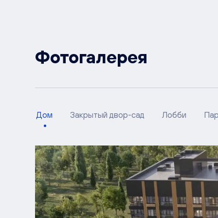
Фотогалерея
Дом
Закрытый двор-сад
Лобби
Пар