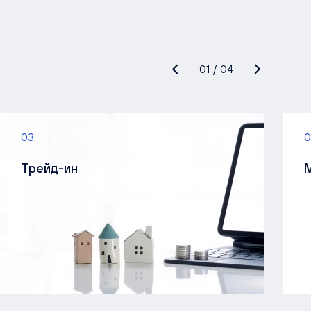
01
/
04
03
0
Трейд-ин