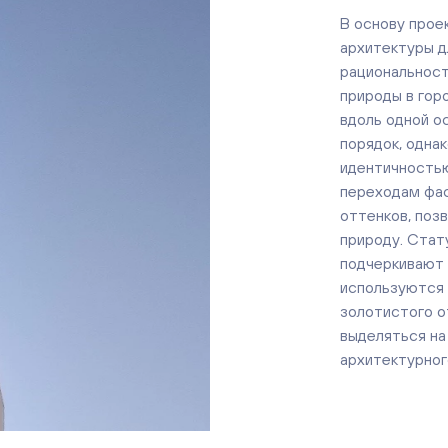
В основу прое
архитектуры д
рациональност
природы в гор
вдоль одной о
порядок, одна
идентичностью
переходам фас
оттенков, поз
природу. Стат
подчеркивают 
используются
золотистого о
выделяться на
архитектурног