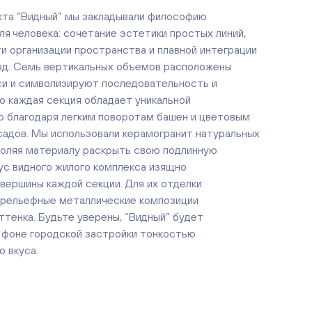
кта “Видный” мы закладывали философию
ля человека: сочетание эстетики простых линий,
и организации пространства и плавной интеграции
од. Семь вертикальных объемов расположены
си и символизируют последовательность и
ко каждая секция обладает уникальной
 благодаря легким поворотам башен и цветовым
адов. Мы использовали керамогранит натуральных
воляя материалу раскрыть свою подлинную
ус видного жилого комплекса изящно
вершины каждой секции. Для их отделки
 рельефные металлические композиции
ттенка. Будьте уверены, “Видный” будет
 фоне городской застройки тонкостью
о вкуса.