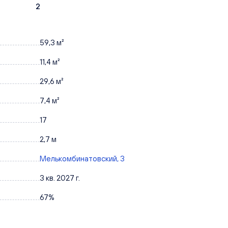
2
59,3 м²
11,4 м²
29,6 м²
7,4 м²
17
2,7 м
Мелькомбинатовский, 3
3 кв. 2027 г.
67%