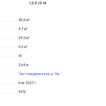
1,2,9,13,14
45,6 м²
4,7 м²
29,3 м²
5,5 м²
14
2,64 м
Чистопрудненская, д. 13а
II кв. 2027 г.
90%