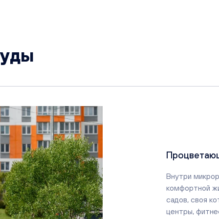
руды
Процветаю
Внутри микрор
комфортной жи
садов, своя ко
центры, фитнес