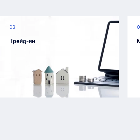
03
0
Трейд-ин