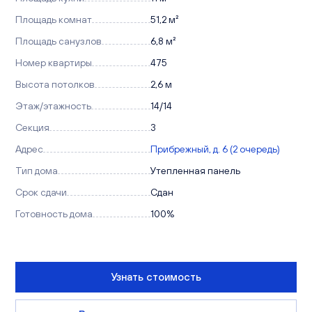
Площадь комнат
51,2 м²
Площадь санузлов
6,8 м²
Номер квартиры
475
Высота потолков
2,6 м
Этаж/этажность
14/14
Секция
3
Адрес
Прибрежный, д. 6 (2 очередь)
Тип дома
Утепленная панель
Срок сдачи
Сдан
Готовность дома
100%
Узнать стоимость