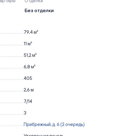
вартиры
Отделка
Без отделки
79,4 м²
11 м²
51,2 м²
6,8 м²
405
2,6 м
7/14
3
Прибрежный, д. 6 (2 очередь)
Утепленная панель