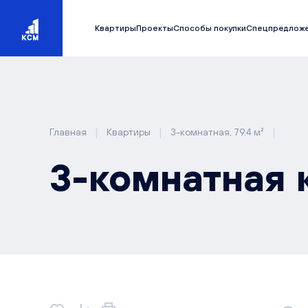
Квартиры
Проекты
Способы покупки
Спецпредлож
|
|
|
Главная
Квартиры
3-комнатная, 79.4 м²
3-комнатная к