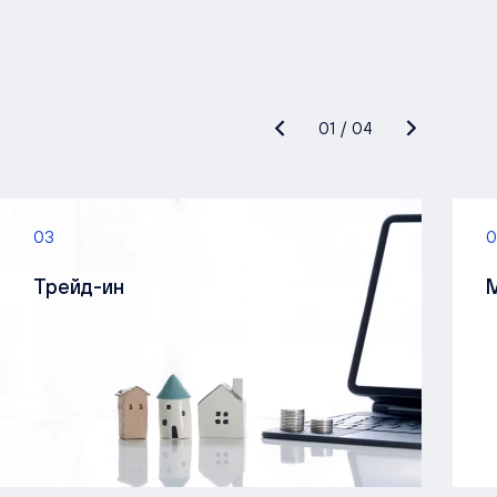
01
/
04
03
0
Трейд-ин