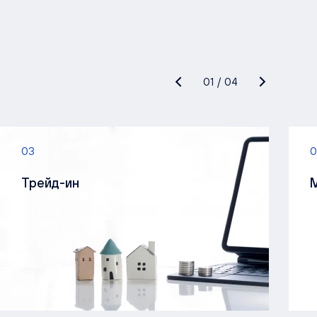
01
/
04
03
0
Трейд-ин