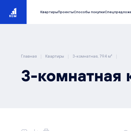
Квартиры
Проекты
Способы покупки
Спецпредлож
|
|
|
Главная
Квартиры
3-комнатная, 79.4 м²
3-комнатная к