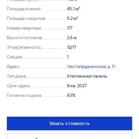
Площадь комнат
45,1 м²
Площадь санузлов
5,2 м²
Номер квартиры
117
Высота потолков
2,6 м
Этаж/этажность
12/17
Секция
1
Адрес
Чистопрудненская, д. 11
Тип дома
Утепленная панель
Срок сдачи
III кв. 2027
Готовность дома
43%
Узнать стоимость