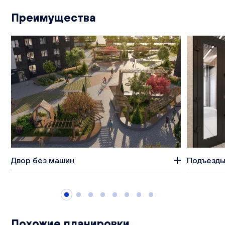
Преимущества
Двор без машин
Подъезды
Похожие планировки