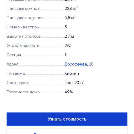
Площадь комнат
32,6 м²
Площадь санузлов
5,5 м²
Номер квартиры
5
Высота потолков
2,7 м
Этаж/этажность
2/9
Секция
1
Адрес
Дорофеева, 20
Тип дома
Кирпич
Срок сдачи
III кв. 2027
Готовность дома
49%
Узнать стоимость