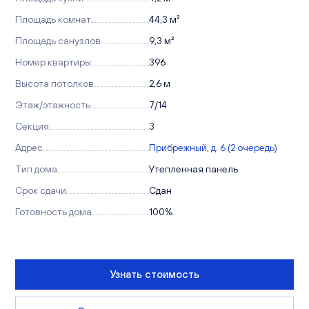
Площадь комнат
44,3 м²
Площадь санузлов
9,3 м²
Номер квартиры
396
Высота потолков
2,6 м
Этаж/этажность
7/14
Секция
3
Адрес
Прибрежный, д. 6 (2 очередь)
Тип дома
Утепленная панель
Срок сдачи
Сдан
Готовность дома
100%
Узнать стоимость