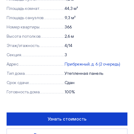
Площадь комнат
44,3 м²
Площадь санузлов
9,3 м²
Номер квартиры
366
Высота потолков
2,6 м
Этаж/этажность
4/14
Секция
3
Адрес
Прибрежный, д. 6 (2 очередь)
Тип дома
Утепленная панель
Срок сдачи
Сдан
Готовность дома
100%
Узнать стоимость