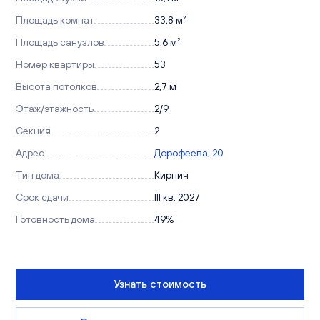
Площадь комнат
33,8 м²
Площадь санузлов
5,6 м²
Номер квартиры
53
Высота потолков
2,7 м
Этаж/этажность
2/9
Секция
2
Адрес
Дорофеева, 20
Тип дома
Кирпич
Срок сдачи
III кв. 2027
Готовность дома
49%
Узнать стоимость