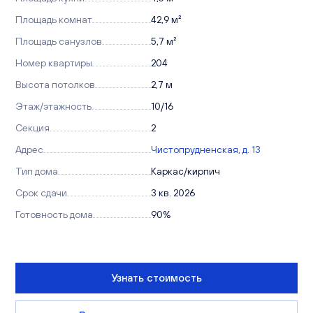
Площадь комнат
42,9 м²
Площадь санузлов
5,7 м²
Номер квартиры
204
Высота потолков
2,7 м
Этаж/этажность
10/16
Секция
2
Адрес
Чистопрудненская, д. 13
Тип дома
Каркас/кирпич
Срок сдачи
3 кв. 2026
Готовность дома
90%
Узнать стоимость