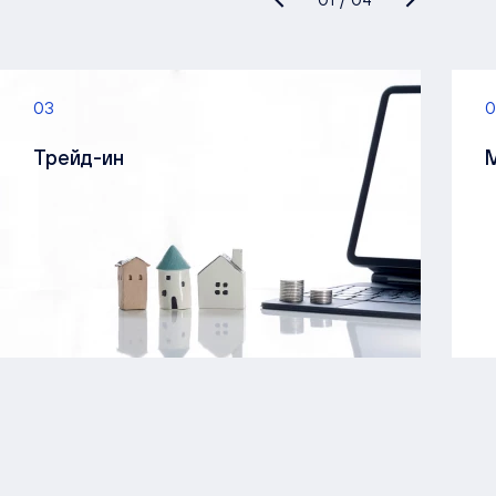
03
0
Трейд-ин