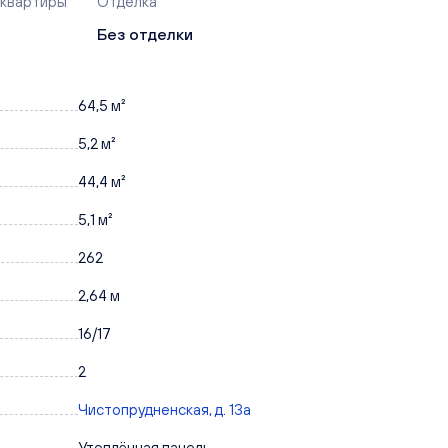
 квартиры
Отделка
Без отделки
64,5 м²
5,2 м²
44,4 м²
5,1 м²
262
2,64 м
16/17
2
Чистопрудненская, д. 13а
Утеплённая панель