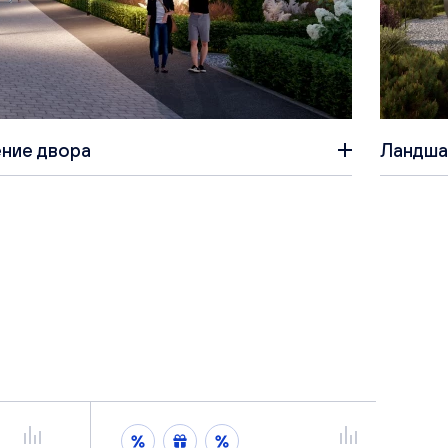
ние двора
Ландша