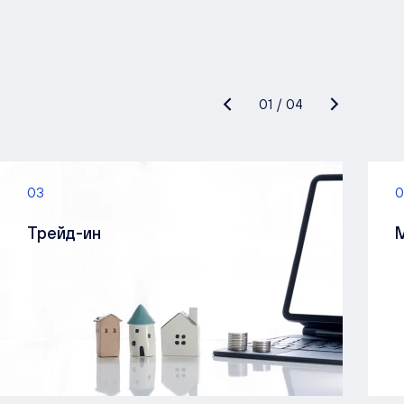
01
/
04
03
0
Трейд-ин