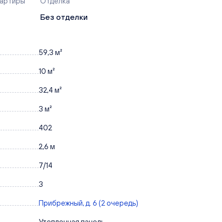
вартиры
Отделка
Без отделки
59,3 м²
10 м²
32,4 м²
3 м²
402
2,6 м
7/14
3
Прибрежный, д. 6 (2 очередь)
Утепленная панель