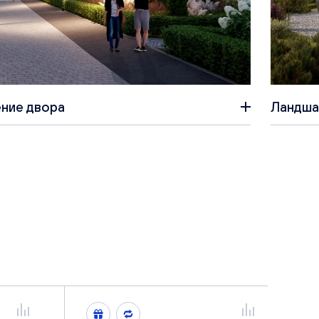
ние двора
Ландша