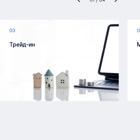
03
0
Трейд-ин