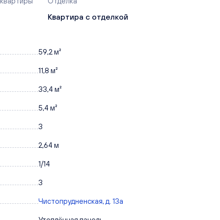
 квартиры
Отделка
Квартира с отделкой
59,2 м²
11,8 м²
33,4 м²
5,4 м²
3
2,64 м
1/14
3
Чистопрудненская, д. 13а
Утеплённая панель