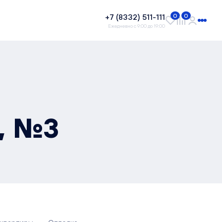
+7 (8332) 511-111
0
0
Ежедневно с 9:00 до 19:00
², №3