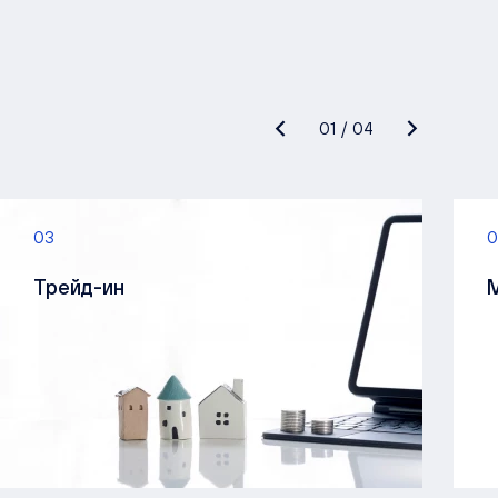
01
/
04
03
0
Трейд-ин