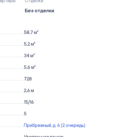
вартиры
Отделка
Без отделки
58,7 м²
5,2 м²
34 м²
5,6 м²
728
2,6 м
15/16
5
Прибрежный, д. 6 (2 очередь)
Утепленная панель