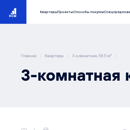
Квартиры
Проекты
Способы покупки
Спецпредлож
|
|
|
Главная
Квартиры
3-комнатная, 58.5 м²
3-комнатная к