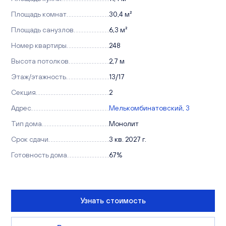
Площадь комнат
30,4 м²
Площадь санузлов
6,3 м²
Номер квартиры
248
Высота потолков
2,7 м
Этаж/этажность
13/17
Секция
2
Адрес
Мелькомбинатовский, 3
Тип дома
Монолит
Срок сдачи
3 кв. 2027 г.
Готовность дома
67%
Узнать стоимость