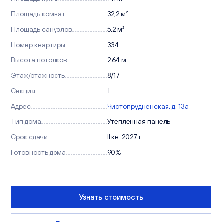
Площадь комнат
32,2 м²
Площадь санузлов
5,2 м²
Номер квартиры
334
Высота потолков
2,64 м
Этаж/этажность
8/17
Секция
1
Адрес
Чистопрудненская, д. 13а
Тип дома
Утеплённая панель
Срок сдачи
II кв. 2027 г.
Готовность дома
90%
Узнать стоимость