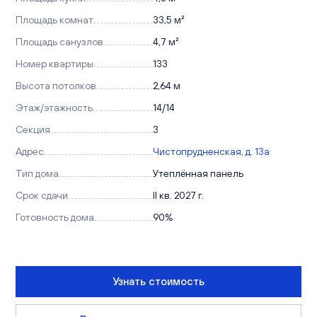
Площадь комнат
33,5 м²
Площадь санузлов
4,7 м²
Номер квартиры
133
Высота потолков
2,64 м
Этаж/этажность
14/14
Секция
3
Адрес
Чистопрудненская, д. 13а
Тип дома
Утеплённая панель
Срок сдачи
II кв. 2027 г.
Готовность дома
90%
Узнать стоимость