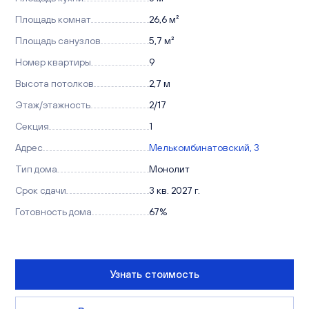
Площадь комнат
26,6 м²
Площадь санузлов
5,7 м²
Номер квартиры
9
Высота потолков
2,7 м
Этаж/этажность
2/17
Секция
1
Адрес
Мелькомбинатовский, 3
Тип дома
Монолит
Срок сдачи
3 кв. 2027 г.
Готовность дома
67%
Узнать стоимость