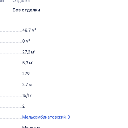
ры
Отделка
Без отделки
48,7 м²
8 м²
27,2 м²
5,3 м²
279
2,7 м
16/17
2
Мелькомбинатовский, 3
Монолит