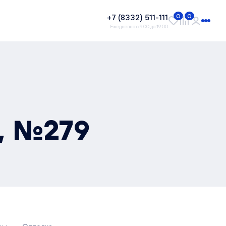
+7 (8332) 511-111
0
0
Ежедневно с 9:00 до 19:00
², №279