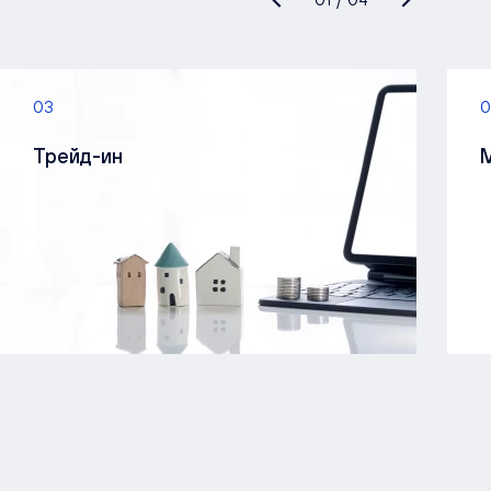
03
0
Трейд-ин