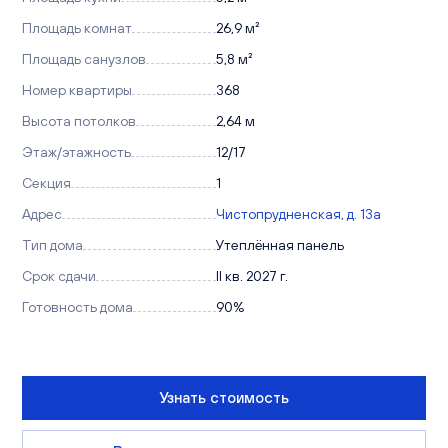
Площадь комнат
26,9 м²
Площадь санузлов
5,8 м²
Номер квартиры
368
Высота потолков
2,64 м
Этаж/этажность
12/17
Секция
1
Адрес
Чистопрудненская, д. 13а
Тип дома
Утеплённая панель
Срок сдачи
II кв. 2027 г.
Готовность дома
90%
Узнать стоимость