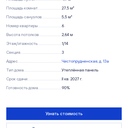
Площадь комнат
27,5 м²
Площадь санузлов
5,5 м²
Номер квартиры
6
Высота потолков
2,64 м
Этаж/этажность
1/14
Секция
3
Адрес
Чистопрудненская, д. 13а
Тип дома
Утеплённая панель
Срок сдачи
II кв. 2027 г.
Готовность дома
90%
Узнать стоимость