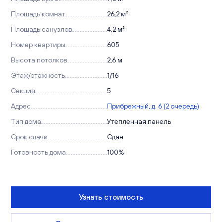
Площадь комнат
26,2 м²
Площадь санузлов
4,2 м²
Номер квартиры
605
Высота потолков
2,6 м
Этаж/этажность
1/16
Секция
5
Адрес
Прибрежный, д. 6 (2 очередь)
Тип дома
Утепленная панель
Срок сдачи
Сдан
Готовность дома
100%
Узнать стоимость